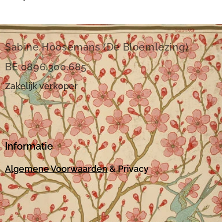
Sabine Hoosemans (De Bloemlezing)
BE 0896.300.685
Zakelijk verkoper
Informatie
Algemene Voorwaarden
& Privacy