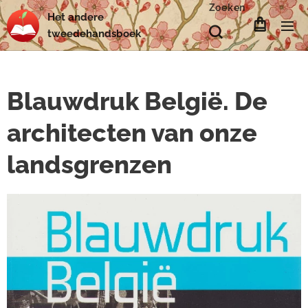
Zoeken
Het
andere
tweedehands
boek
Blauwdruk België. De
architecten van onze
landsgrenzen