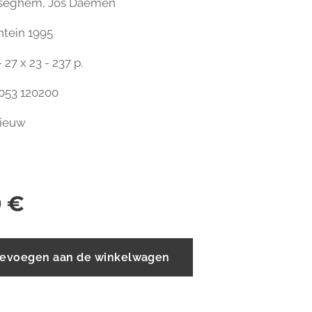
sseghem, Jos Daemen
ntein 1995
 27 x 23 - 237 p.
053 120200
nieuw
0
€
evoegen aan de winkelwagen