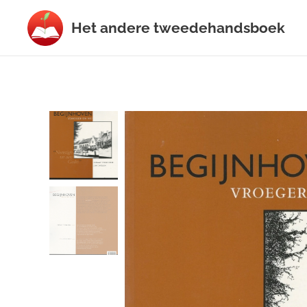
Het
andere
tweedehands
boek