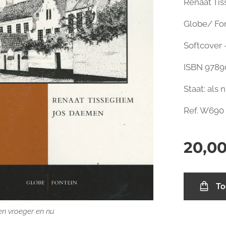
Renaat Ti
Globe/ Fo
Softcover -
ISBN 9789
Staat: als 
Ref. W690
20,0
To
en vroeger en nu