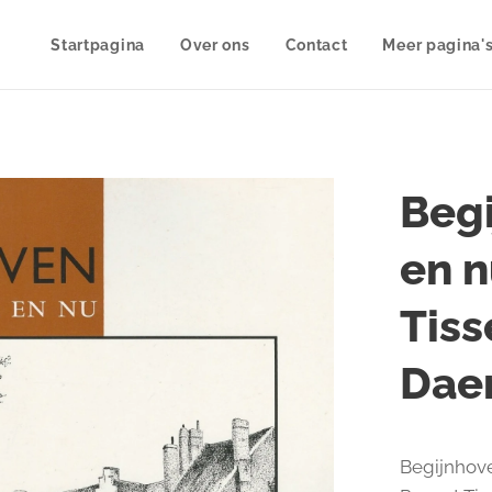
Startpagina
Over ons
Contact
Meer pagina'
Begi
en n
Tiss
Dae
Begijnhove