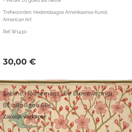
- verder zo goed als nieuw
Trefwoorden: Hedendaagse Amerikaanse Kunst;
American Art
Ref. W1430
30,00
€
Sabine Hoosemans (De Bloemlezing)
BE 0896.300.685
Zakelijk verkoper