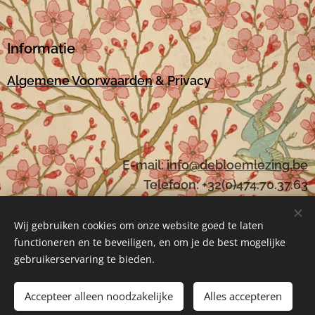
Informatie
Algemene Voorwaarden
& Privacy
E-mail:
i
nfo@debloemlezing.be
Telefoon: +32(0)474.70.37.63
Wij gebruiken cookies om onze website goed te laten
functioneren en te beveiligen, en om je de best mogelijke
Mogelijk gemaakt door
Webnode
Cookies
gebruikerservaring te bieden.
Toevoegen aan de winkelwagen
Accepteer alleen noodzakelijke
Alles accepteren