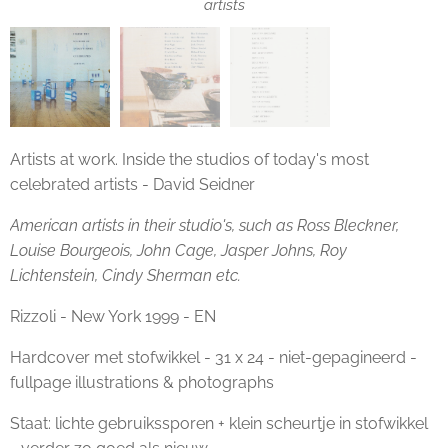
Artists at work. Inside the studios of today's most celebrated
artists
artists
artists
Artists at work. Inside the studios of today's most
celebrated artists - David Seidner
American artists in their studio's, such as Ross Bleckner,
Louise Bourgeois, John Cage, Jasper Johns, Roy
Lichtenstein, Cindy Sherman etc.
Rizzoli - New York 1999 - EN
Hardcover met stofwikkel - 31 x 24 - niet-gepagineerd -
fullpage illustrations & photographs
Staat: lichte gebruikssporen + klein scheurtje in stofwikkel