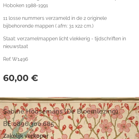
Hoboken 1988-1991
11 losse nummers verzameld in de 2 originele
bijbehorende mappen ( afm: 31 x22 cm.)
Staat: verzamelmappen licht vlekkerig - tijdschriften in
nieuwstaat
Ref. W1496
60,00
€
Sabine Hoosemans (De Bloemlezing)
BE 0896.300.685
Zakelijk verkoper