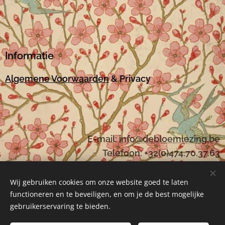
Informatie
Algemene Voorwaarden
& Privacy
E-mail:
i
nfo@debloemlezing.be
Telefoon: +32(0)474.70.37.63
Wij gebruiken cookies om onze website goed te laten
functioneren en te beveiligen, en om je de best mogelijke
Mogelijk gemaakt door
Webnode
Cookies
gebruikerservaring te bieden.