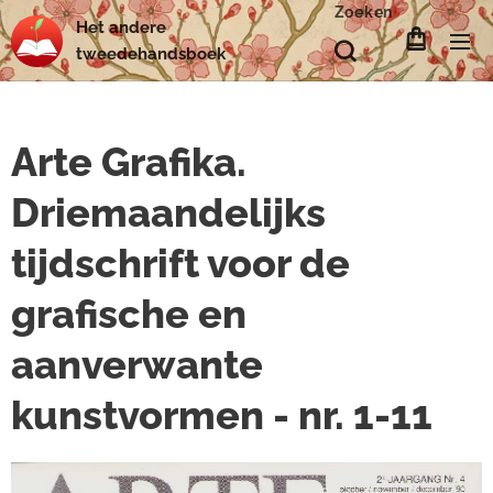
Zoeken
Het
andere
tweedehands
boek
Arte Grafika.
Driemaandelijks
tijdschrift voor de
grafische en
aanverwante
kunstvormen - nr. 1-11