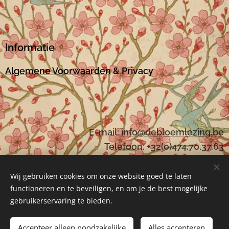
Informatie
Algemene Voorwaarden
& Privacy
E-mail:
i
nfo@debloemlezing.be
Telefoon: +32(0)474.70.37.63
Wij gebruiken cookies om onze website goed te laten
functioneren en te beveiligen, en om je de best mogelijke
Mogelijk gemaakt door
Webnode
Cookies
gebruikerservaring te bieden.
Toevoegen aan de winkelwagen
Accepteer alleen noodzakelijke
Alles accepteren