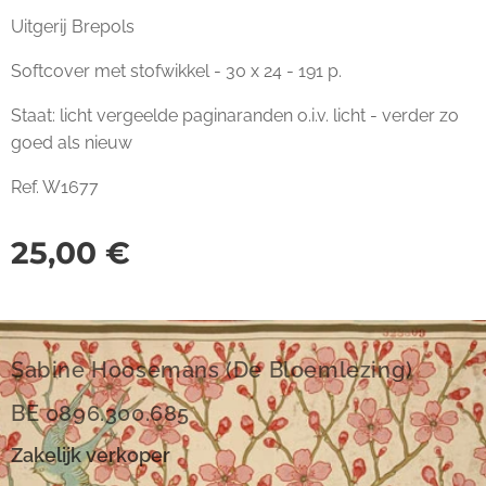
Uitgerij Brepols
Softcover met stofwikkel - 30 x 24 - 191 p.
Staat: licht vergeelde paginaranden o.i.v. licht - verder zo
goed als nieuw
Ref. W1677
25,00
€
Sabine Hoosemans (De Bloemlezing)
BE 0896.300.685
Zakelijk verkoper