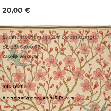
20,00
€
Sabine Hoosemans (De Bloemlezing)
BE 0896.300.685
Zakelijk verkoper
Informatie
Algemene Voorwaarden
& Privacy