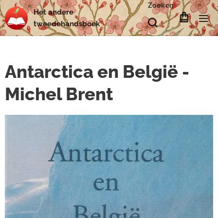
Zoeken
Het
andere
tweedehands
boek
Antarctica en België -
Michel Brent