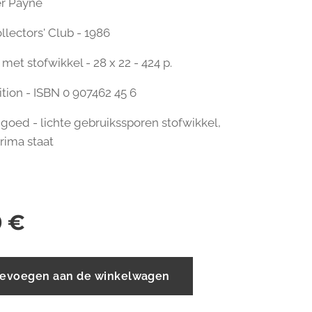
er Payne
llectors' Club - 1986
met stofwikkel - 28 x 22 - 424 p.
ition - ISBN 0 907462 45 6
l goed - lichte gebruikssporen stofwikkel,
prima staat
0
€
evoegen aan de winkelwagen