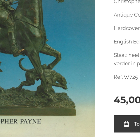
Christoph
Antique Co
Hardcover 
English Ed
Staat: hee
verder in 
Ref. W725
45,0
To