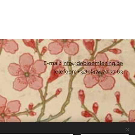
E-mail:
i
nfo@debloemlezing.be
Telefoon: +32(0)474.70.37.63