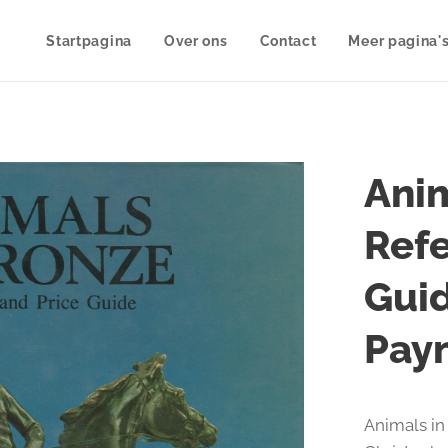
Startpagina
Over ons
Contact
Meer pagina'
Anim
Refe
Guid
Pay
Animals in