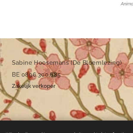
Anima
Sabine Hoosemans (De Bloemlezing)
BE 0896.300.685
Zakelijk verkoper