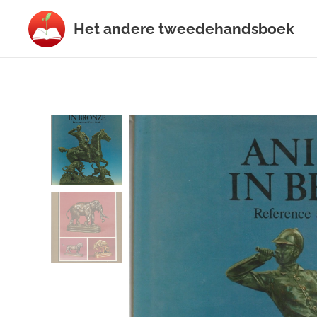
Het
andere
tweedehands
boek